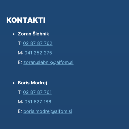
KONTAKTI
Zoran Šlebnik
T:
02 87 87 762
M:
041 252 275
E:
zoran.slebnik@alfom.si
Boris Modrej
T:
02 87 87 761
M:
051 627 186
E:
boris.modrej@alfom.si