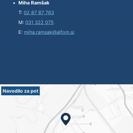
Miha Ramšak
T:
02 87 87 763
M:
031 322 075
E:
miha.ramsak@alfom.si
Navodilo za pot