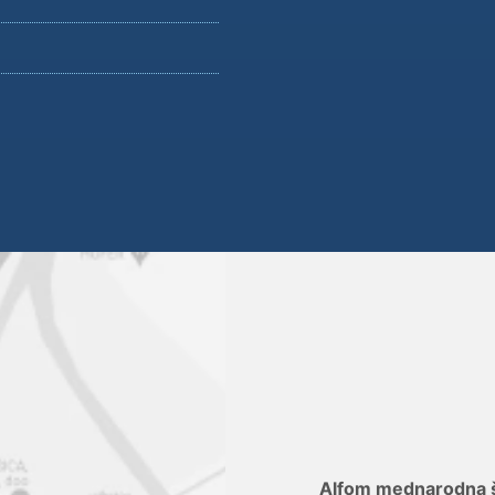
Alfom mednarodna šp