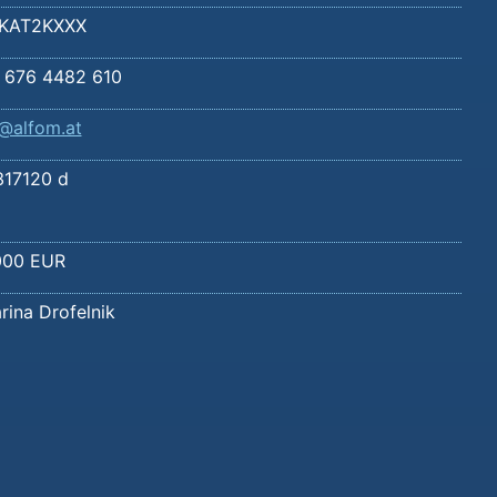
KAT2KXXX
 676 4482 610
o@alfom.at
317120 d
000 EUR
rina Drofelnik