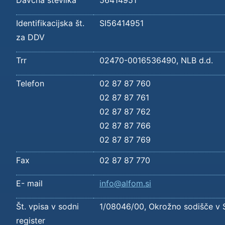
Davčna številka
56414951
Identifikacijska št.
SI56414951
za DDV
Trr
02470-0016536490, NLB d.d.
Telefon
02 87 87 760
02 87 87 761
02 87 87 762
02 87 87 766
02 87 87 769
Fax
02 87 87 770
E- mail
info@alfom.si
Št. vpisa v sodni
1/08046/00, Okrožno sodišče v 
register