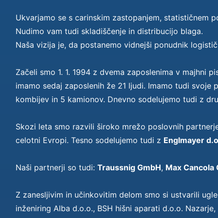
Ukvarjamo se s carinskim zastopanjem, statističnem por
Nudimo vam tudi skladiščenje in distribucijo blaga.
Naša vizija je, da postanemo vidnejši ponudnik logistič
Začeli smo 1. 1. 1994 z dvema zaposlenima v majhni pis
imamo sedaj zaposlenih že 21 ljudi. Imamo tudi svoje p
kombijev in 5 kamionov. Dnevno sodelujemo tudi z drugi
Skozi leta smo razvili široko mrežo poslovnih partner
celotni Evropi. Tesno sodelujemo tudi z
Englmayer d.o
Naši partnerji so tudi:
Traussnig GmbH
,
Max Cancola
Z zanesljivim in učinkovitim delom smo si ustvarili ugl
inženiring Alba d.o.o., BSH hišni aparati d.o.o. Nazarje