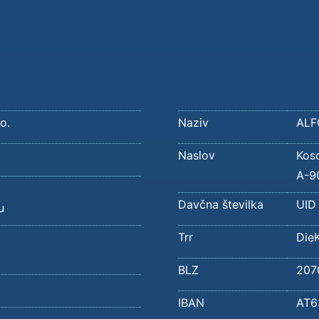
o.
Naziv
ALF
Naslov
Kos
A-9
Davčna številka
UID
u
Trr
Die
BLZ
207
IBAN
AT6