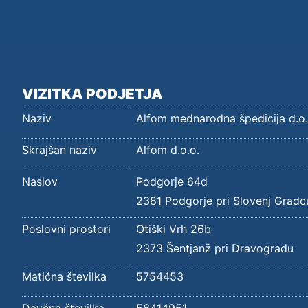
VIZITKA PODJETJA
Naziv
Alfom mednarodna špedicija d.o.
Skrajšan naziv
Alfom d.o.o.
Naslov
Podgorje 64d
2381 Podgorje pri Slovenj Gradc
Poslovni prostori
Otiški Vrh 26b
2373 Šentjanž pri Dravogradu
Matična številka
5754453