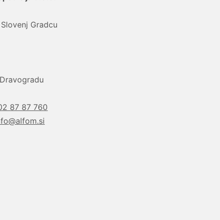
 Slovenj Gradcu
i Dravogradu
02 87 87 760
nfo@alfom.si