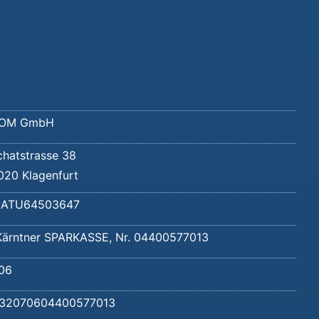
OM GmbH
chatstrasse 38
020 Klagenfurt
 ATU64503647
Kärntner SPARKASSE, Nr. 04400577013
06
32070604400577013