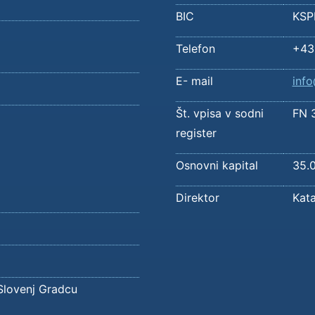
BIC
KSP
Telefon
+43
E- mail
inf
Št. vpisa v sodni
FN 
register
Osnovni kapital
35.
Direktor
Kata
Slovenj Gradcu