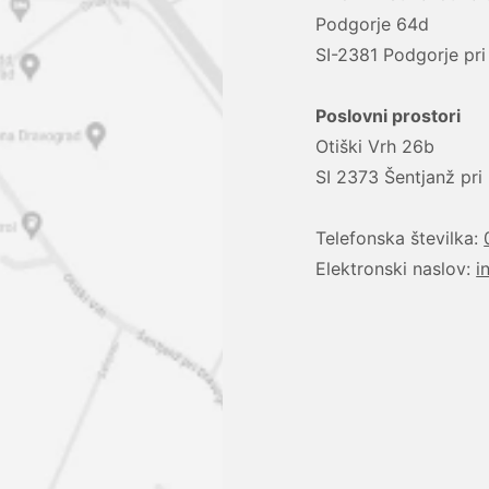
Podgorje 64d
SI-2381 Podgorje pri
Poslovni prostori
Otiški Vrh 26b
SI 2373 Šentjanž pr
Telefonska številka:
Elektronski naslov:
i