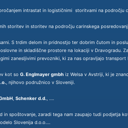
očanjem intrastat in logističnimi storitvami na področju ce
nih storitev in storitev na področju carinskega posredovanj
arni. S trdim delom in pridnostjo ter dobrim čutom in poslu
oslovne in skladiščne prostore na lokaciji v Dravogradu. Z
mi zanesljivimi prevozniki, ki za nas opravljajo transport
jev kot so
G. Englmayer gmbh
iz Welsa v Avstriji, ki je zna
.o.
, njihovo podružnico v Sloveniji.
 GmbH
,
Schenker d.d.
, ….
ed in spoštovanje, zaradi tega nam zaupajo tudi podjetja ko
, odelo Slovenija d.o.o….